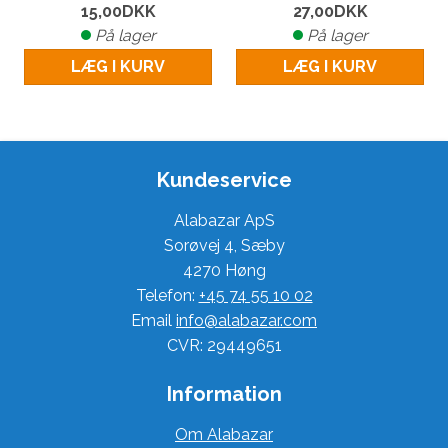
15,00
DKK
27,00
DKK
På lager
På lager
LÆG I KURV
LÆG I KURV
Kundeservice
Alabazar ApS
Sorøvej 4, Sæby
4270 Høng
Telefon:
+45 74 55 10 02
Email
info@alabazar.com
CVR: 29449651
Information
Om Alabazar