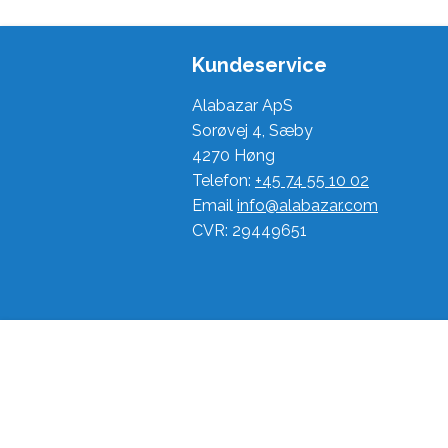
Kundeservice
Alabazar ApS
Sorøvej 4, Sæby
4270 Høng
Telefon:
+45 74 55 10 02
Email
info@alabazar.com
CVR: 29449651