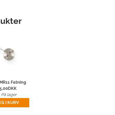
ukter
R11 Fatning
5,00
DKK
På lager
G I KURV