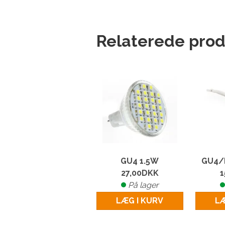
Relaterede prod
GU4 1.5W
GU4/M
27,00
DKK
1
På lager
LÆG I KURV
LÆ