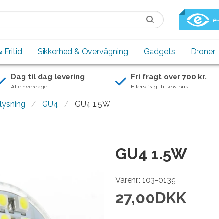
 Fritid
Sikkerhed & Overvågning
Gadgets
Droner
Dag til dag levering
Fri fragt over 700 kr.
Alle hverdage
Ellers fragt til kostpris
lysning
GU4
GU4 1.5W
GU4 1.5W
Varenr.: 103-0139
27,00
DKK