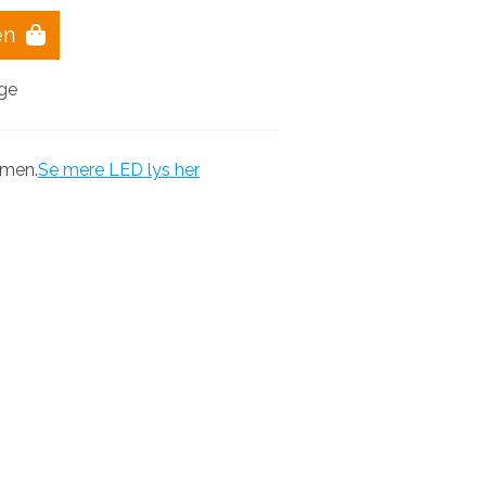
en
age
men.
Se mere LED lys her