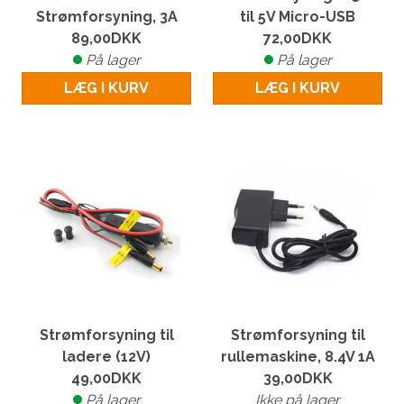
Strømforsyning, 3A
til 5V Micro-USB
89,00
DKK
72,00
DKK
På lager
På lager
LÆG I KURV
LÆG I KURV
Strømforsyning til
Strømforsyning til
ladere (12V)
rullemaskine, 8.4V 1A
49,00
DKK
39,00
DKK
På lager
Ikke på lager