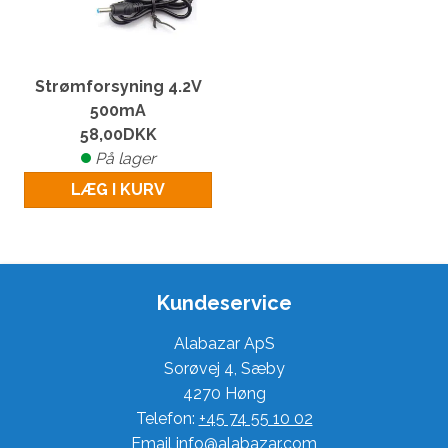
Strømforsyning 4.2V
500mA
58,00
DKK
På lager
LÆG I KURV
Kundeservice
Alabazar ApS
Sorøvej 4, Sæby
4270 Høng
Telefon:
+45 74 55 10 02
Email
info@alabazar.com