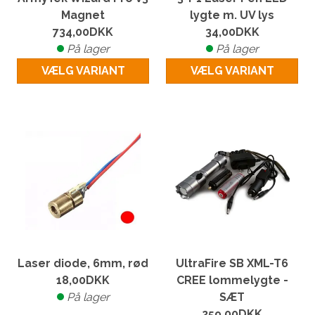
Magnet
lygte m. UV lys
734,00
DKK
34,00
DKK
På lager
På lager
VÆLG VARIANT
VÆLG VARIANT
Laser diode, 6mm, rød
UltraFire SB XML-T6
18,00
DKK
CREE lommelygte -
På lager
SÆT
259,00
DKK