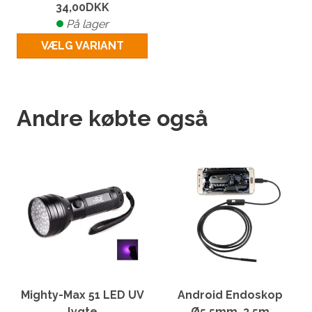
34,00
DKK
På lager
VÆLG VARIANT
Andre købte også
Mighty-Max 51 LED UV
Android Endoskop
lygte
Ø5.5mm, 3.5m