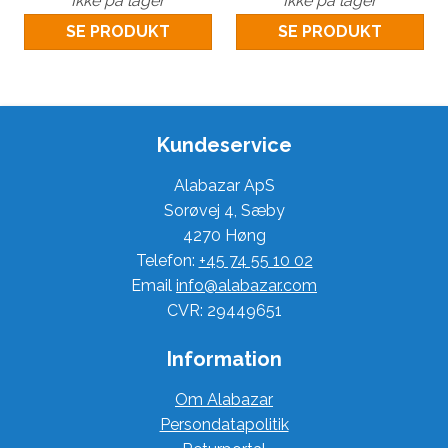
Ikke på lager
Ikke på lager
SE PRODUKT
SE PRODUKT
Kundeservice
Alabazar ApS
Sorøvej 4, Sæby
4270 Høng
Telefon:
+45 74 55 10 02
Email
info@alabazar.com
CVR: 29449651
Information
Om Alabazar
Persondatapolitik