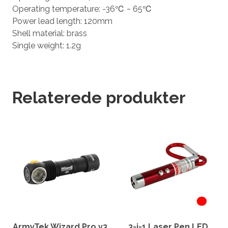
Operating temperature: -36℃ ~ 65℃
Power lead length: 120mm
Shell material: brass
Single weight: 1.2g
Relaterede produkter
ArmyTek Wizard Pro v3
3-i-1 Laser Pen LED