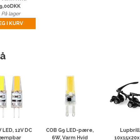
9,00
DKK
På lager
G I KURV
så
 LED, 12V DC
COB G9 LED-pære,
Lupbril
æmpbar
6W, Varm Hvid
10x15x20