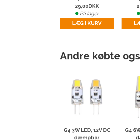
29,00
DKK
2
På lager
LÆG I KURV
LÆ
Andre købte og
G4 3W LED, 12V DC
G4 6W
dæmpbar
d