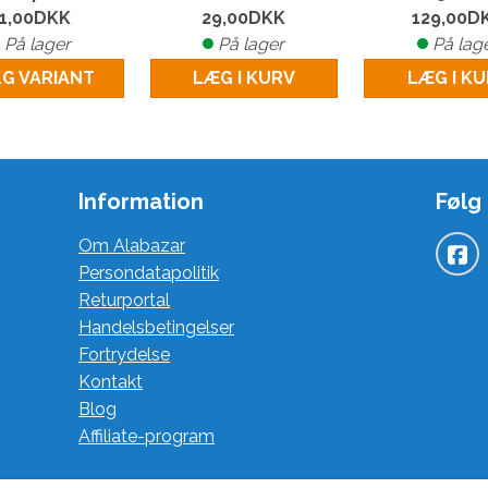
1,00
DKK
29,00
DKK
129,00
D
På lager
På lager
På lag
G VARIANT
LÆG I KURV
LÆG I K
Information
Følg
Om Alabazar
Persondatapolitik
Returportal
Handelsbetingelser
Fortrydelse
Kontakt
Blog
Affiliate-program