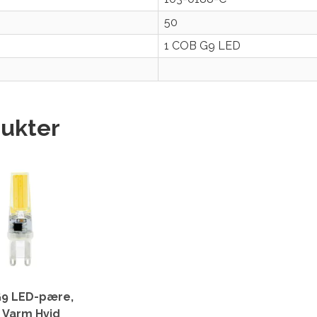
50
1 COB G9 LED
ukter
9 LED-pære,
 Varm Hvid