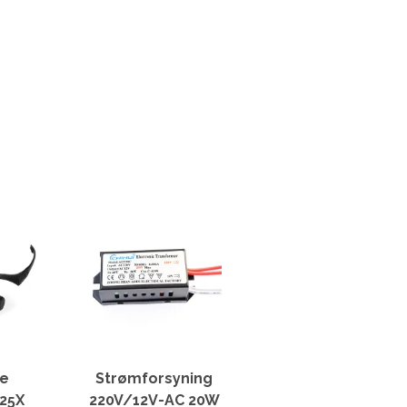
le
Strømforsyning
x25X
220V/12V-AC 20W