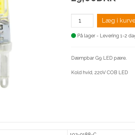
Læg i kurv
På lager - Levering 1-2 d
Dæmpbar G9 LED pære.
Kold hvid, 220V COB LED
103-0188-C