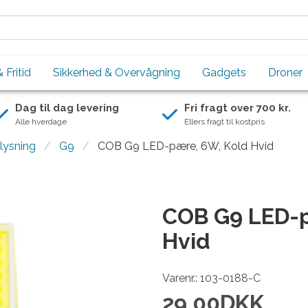
 Fritid
Sikkerhed & Overvågning
Gadgets
Droner
Dag til dag levering
Fri fragt over 700 kr.
Alle hverdage
Ellers fragt til kostpris
lysning
G9
COB G9 LED-pære, 6W, Kold Hvid
COB G9 LED-p
Hvid
Varenr.: 103-0188-C
29,00
DKK