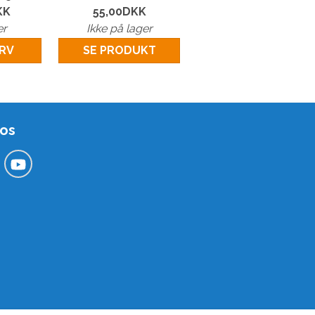
KK
55,00
DKK
er
Ikke på lager
URV
SE PRODUKT
 os