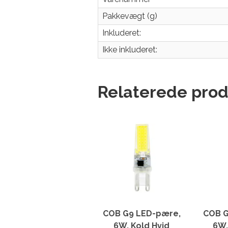
Pakkevægt (g)
Inkluderet:
Ikke inkluderet:
Relaterede prod
COB G9 LED-pære,
COB G
6W, Kold Hvid
6W,