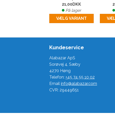
21,00
DKK
2
På lager
VÆLG VARIANT
VÆL
Kundeservice
Alabazar ApS
Sorøvej 4, Sæby
4270 Høng
Telefon:
+45 74 55 10 02
Email
info@alabazar.com
CVR: 29449651